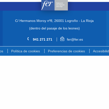
C/ Hermanos Moroy nº8,
26001 Logroño - La Rioja
(dentro del pasaje de los leones)
941 271 271
fer@fer.es
os
Política de cookies
Preferencias de cookies
Accesibili