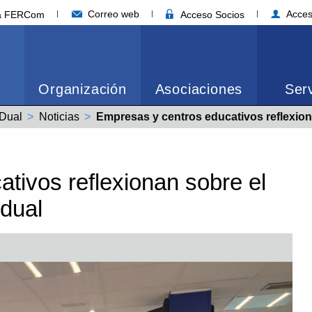
Correo web
Acces
ia FERCom
Acceso Socios
Organización
Asociaciones
Serv
Dual
Noticias
Actual:
Empresas y centros educativos reflexionan sobre el nuevo ecosistem
tivos reflexionan sobre el
dual