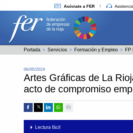
Asóciate a FER
Asistenc
Portada
Servicios
Formación y Empleo
FP 
06/05/2024
Artes Gráficas de La Rioj
acto de compromiso empr
Compartir por Facebook
Compartir por Twitter
Compartir por Linkedin
Compartir por whatsapp
Imprimir
Lectura fácil