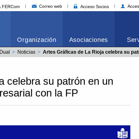
Correo web
Acces
ia FERCom
Acceso Socios
Organización
Asociaciones
Serv
Dual
Noticias
Actual:
Artes Gráficas de La Rioja celebra su patrón en un acto de compromiso empresar
a celebra su patrón en un
esarial con la FP