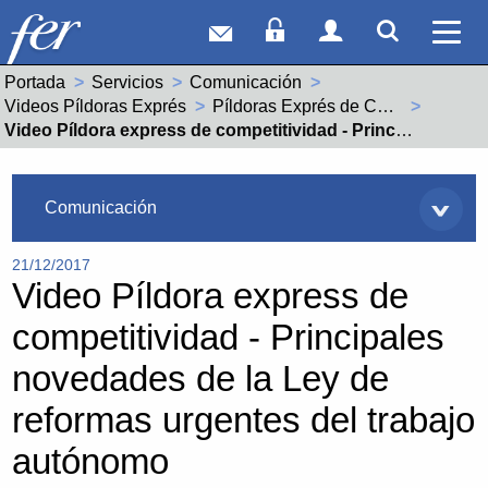
Correo web
Acceso Socios
Acceso Usuar
Mostrar
Ver 
Portada
Servicios
Comunicación
Videos Píldoras Exprés
Píldoras Exprés de Competitividad y Tecnología
Actual:
Video Píldora express de competitividad - Principales novedades de la Ley de reformas urgentes del trabajo autónomo
Servicios
Comunicación
21/12/2017
Video Píldora express de
competitividad - Principales
novedades de la Ley de
reformas urgentes del trabajo
autónomo