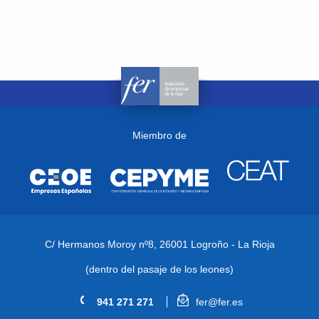
Miembro de
C/ Hermanos Moroy nº8,
26001 Logroño - La Rioja
(dentro del pasaje de los leones)
941 271 271
fer@fer.es