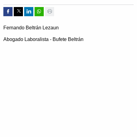
Compartir por Facebook
Compartir por Twitter
Compartir por Linkedin
Compartir por whatsapp
Imprimir
Fernando Beltrán Lezaun
Abogado Laboralista - Bufete Beltrán