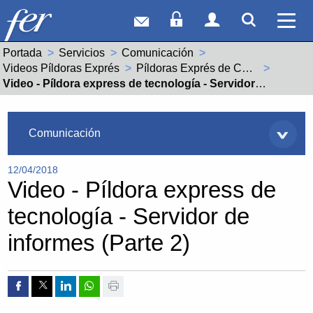
Correo web
Acceso Socios
Acceso Usuar
Mostrar
Ver 
Portada
Servicios
Comunicación
Videos Píldoras Exprés
Píldoras Exprés de Competitividad y Tecnología
Actual:
Video - Píldora express de tecnología - Servidor de informes (Parte 2)
Servicios
Comunicación
12/04/2018
Video - Píldora express de
tecnología - Servidor de
informes (Parte 2)
Compartir por Facebook
Compartir por Twitter
Compartir por Linkedin
Compartir por whatsapp
Imprimir