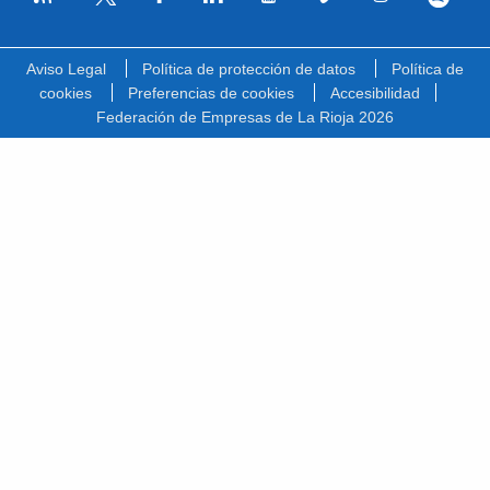
Facebook
Linkedin
Youtube
Vimeo
Instagram
Spotify
Twitter
Aviso Legal
Política de protección de datos
Política de
cookies
Preferencias de cookies
Accesibilidad
Federación de Empresas de La Rioja 2026