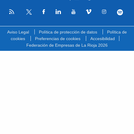
RSS
Facebook
Linkedin
Youtube
Vimeo
Instagram
Spotify
Twitter
Aviso Legal
Política de protección de datos
Política de
cookies
Preferencias de cookies
Accesibilidad
Federación de Empresas de La Rioja 2026