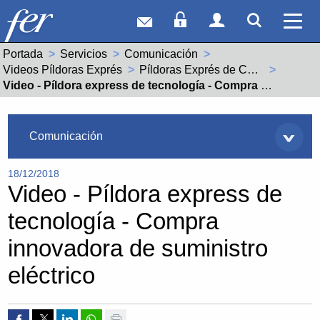
Correo web
Acceso Socios
Acceso Usuar
Mostrar
Ver 
Portada
Servicios
Comunicación
Videos Píldoras Exprés
Píldoras Exprés de Competitividad y Tecnología
Actual:
Video - Píldora express de tecnología - Compra innovadora de suministro eléctrico
Servicios
Comunicación
18/12/2018
Video - Píldora express de
tecnología - Compra
innovadora de suministro
eléctrico
Compartir por Facebook
Compartir por Twitter
Compartir por Linkedin
Compartir por whatsapp
Imprimir