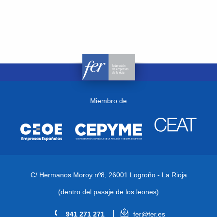
Miembro de
C/ Hermanos Moroy nº8,
26001 Logroño - La Rioja
(dentro del pasaje de los leones)
941 271 271
fer@fer.es