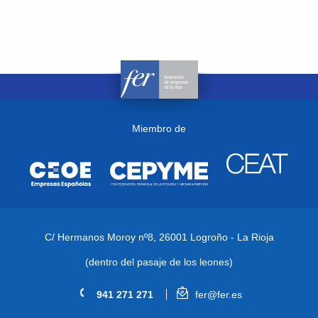
Miembro de
C/ Hermanos Moroy nº8,
26001 Logroño - La Rioja
(dentro del pasaje de los leones)
941 271 271
fer@fer.es