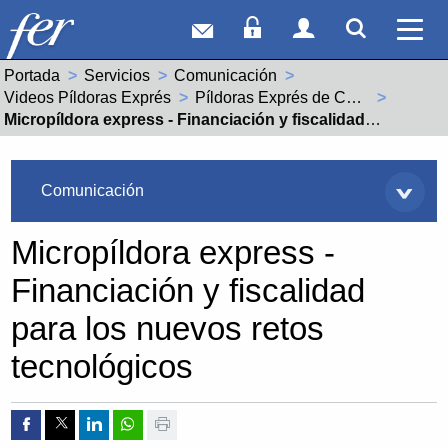
Correo web
Acceso Socios
Acceso Usuar
Mostrar
Ver 
Portada
Servicios
Comunicación
Videos Píldoras Exprés
Píldoras Exprés de Competitividad y Tecnología
Actual:
Micropíldora express - Financiación y fiscalidad para los nuevos retos tecnológicos
Servicios
Comunicación
Micropíldora express -
Financiación y fiscalidad
para los nuevos retos
tecnológicos
Compartir por Facebook
Compartir por Twitter
Compartir por Linkedin
Compartir por whatsapp
Imprimir