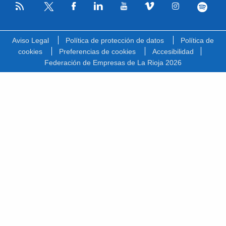
RSS
Facebook
Linkedin
Youtube
Vimeo
Instagram
Spotify
Twitter
Aviso Legal
Política de protección de datos
Política de
cookies
Preferencias de cookies
Accesibilidad
Federación de Empresas de La Rioja 2026