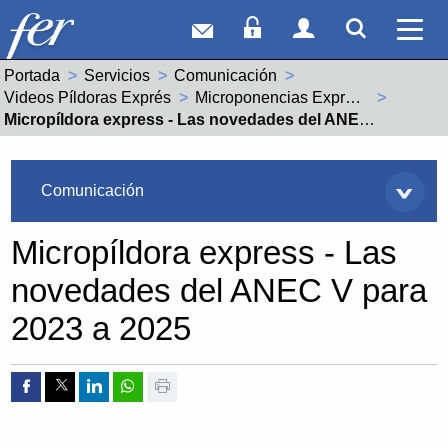
Correo web
Acceso Socios
Acceso Usuar
Mostrar
Ver 
Portada
Servicios
Comunicación
Videos Píldoras Exprés
Microponencias Express - Laboral
Actual:
Micropíldora express - Las novedades del ANEC V para 2023 a 2025
Servicios
Comunicación
Micropíldora express - Las
novedades del ANEC V para
2023 a 2025
Compartir por Facebook
Compartir por Twitter
Compartir por Linkedin
Compartir por whatsapp
Imprimir