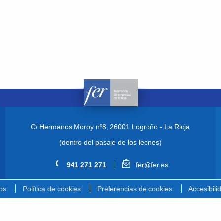
C/ Hermanos Moroy nº8,
26001 Logroño - La Rioja
(dentro del pasaje de los leones)
941 271 271
fer@fer.es
os
Política de cookies
Preferencias de cookies
Accesibili