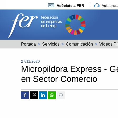
Asóciate a FER
Asistenc
Portada
Servicios
Comunicación
Videos Pí
27/11/2020
Micropildora Express - G
en Sector Comercio
Compartir por Facebook
Compartir por Twitter
Compartir por Linkedin
Compartir por whatsapp
Imprimir