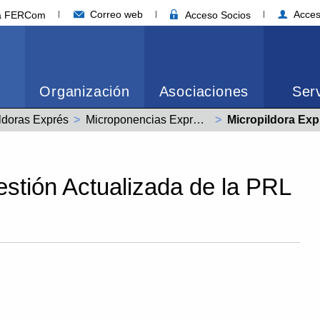
Correo web
Acces
ia FERCom
Acceso Socios
Organización
Asociaciones
Serv
ldoras Exprés
Microponencias Express - Laboral
Actual:
Micropildora Express - Ge
estión Actualizada de la PRL