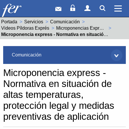
Correo web
Acceso Socios
Acceso Usuar
Mostrar
Ver 
Portada
Servicios
Comunicación
Videos Píldoras Exprés
Microponencias Express - Laboral
Actual:
Microponencia express - Normativa en situación de altas temperaturas, protección legal y medidas preventivas de aplicación
Servicios
Comunicación
Microponencia express -
Normativa en situación de
altas temperaturas,
protección legal y medidas
preventivas de aplicación