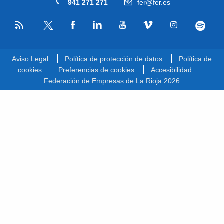
941 271 271
fer@fer.es
RSS
Facebook
Linkedin
Youtube
Vimeo
Instagram
Spotify
Twitter
Aviso Legal
Política de protección de datos
Política de
cookies
Preferencias de cookies
Accesibilidad
Federación de Empresas de La Rioja 2026