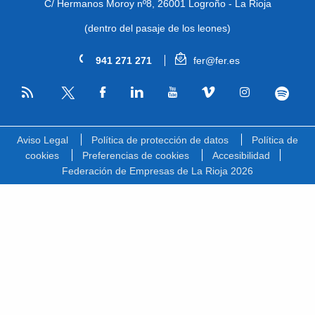
C/ Hermanos Moroy nº8,
26001 Logroño - La Rioja
(dentro del pasaje de los leones)
941 271 271
fer@fer.es
RSS
Facebook
Linkedin
Youtube
Vimeo
Instagram
Spotify
Twitter
Aviso Legal
Política de protección de datos
Política de
cookies
Preferencias de cookies
Accesibilidad
Federación de Empresas de La Rioja 2026