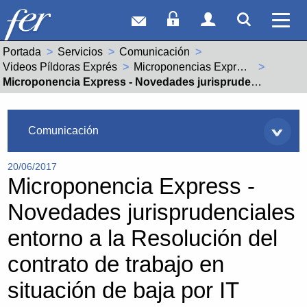
Correo web
Acceso Socios
Acceso Usuar
Mostrar
Ver 
Portada
Servicios
Comunicación
Videos Píldoras Exprés
Microponencias Express - Laboral
Actual:
Microponencia Express - Novedades jurisprudenciales entorno a la Resolución del contrato de trabajo en situación de baja por IT
Servicios
Comunicación
20/06/2017
Microponencia Express -
Novedades jurisprudenciales
entorno a la Resolución del
contrato de trabajo en
situación de baja por IT