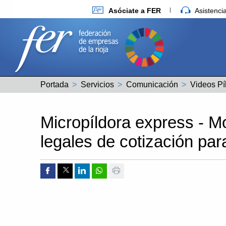
Asóciate a FER
Asistenc
Portada
Servicios
Comunicación
Videos Pí
Micropíldora express - M
legales de cotización pa
Compartir por Facebook
Compartir por Twitter
Compartir por Linkedin
Compartir por whatsapp
Imprimir