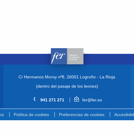
C/ Hermanos Moroy nº8,
26001 Logroño - La Rioja
(dentro del pasaje de los leones)
941 271 271
fer@fer.es
os
Política de cookies
Preferencias de cookies
Accesibili