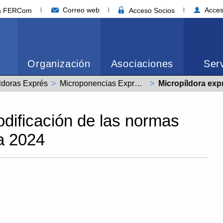
Correo web
Acces
ia FERCom
Acceso Socios
Organización
Asociaciones
Serv
ldoras Exprés
Microponencias Express - Laboral
Actual:
Micropíldora express - Modific
odificación de las normas
ra 2024