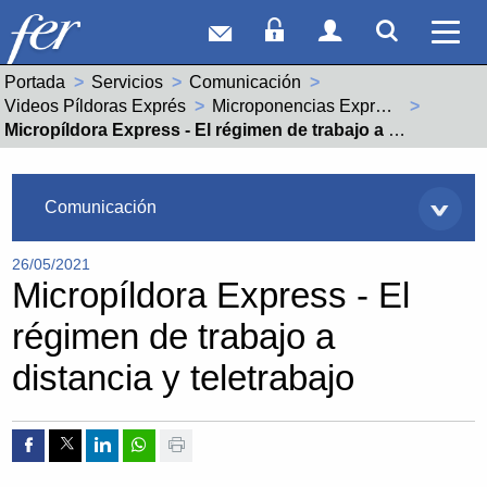
Correo web
Acceso Socios
Acceso Usuar
Mostrar
Ver 
Portada
Servicios
Comunicación
Videos Píldoras Exprés
Microponencias Express - Laboral
Actual:
Micropíldora Express - El régimen de trabajo a distancia y teletrabajo
Servicios
Comunicación
26/05/2021
Micropíldora Express - El
régimen de trabajo a
distancia y teletrabajo
Compartir por Facebook
Compartir por Twitter
Compartir por Linkedin
Compartir por whatsapp
Imprimir