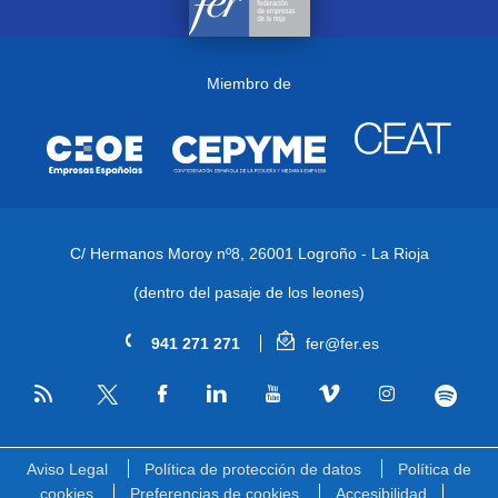
Miembro de
C/ Hermanos Moroy nº8,
26001 Logroño - La Rioja
(dentro del pasaje de los leones)
941 271 271
fer@fer.es
RSS
Facebook
Linkedin
Youtube
Vimeo
Instagram
Spotify
Twitter
Aviso Legal
Política de protección de datos
Política de
cookies
Preferencias de cookies
Accesibilidad