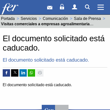
Correo web
Acceso Socios
Acceso Usuar
Mostrar
Ver 
Portada
Servicios
Comunicación
Sala de Prensa
Actual:
Visitas comerciales a empresas agroalimentarias riojanas de importadores de El Salvador y México
El documento solicitado está
caducado.
El documento solicitado está caducado.
Compartir por Facebook
Compartir por Twitter
Compartir por Linkedin
Compartir por whatsapp
Imprimir
El documento solicitado está caducado.