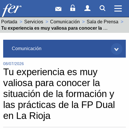
Correo web
Acceso Socios
Acceso Usuar
Mostrar
Ver 
Portada
Servicios
Comunicación
Sala de Prensa
Actual:
Tu experiencia es muy valiosa para conocer la situación de la formación y las prácticas de la FP Dual en La Rioja
Servicios
Comunicación
08/07/2026
Tu experiencia es muy
valiosa para conocer la
situación de la formación y
las prácticas de la FP Dual
en La Rioja