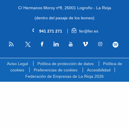
C/ Hermanos Moroy nº8,
26001 Logroño - La Rioja
(dentro del pasaje de los leones)
941 271 271
fer@fer.es
RSS
Facebook
Linkedin
Youtube
Vimeo
Instagram
Spotify
Twitter
Aviso Legal
Política de protección de datos
Política de
cookies
Preferencias de cookies
Accesibilidad
Federación de Empresas de La Rioja 2026