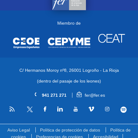
Miembro de
C/ Hermanos Moroy nº8,
26001 Logroño - La Rioja
(dentro del pasaje de los leones)
941 271 271
fer@fer.es
RSS
Facebook
Linkedin
Youtube
Vimeo
Instagram
Spotify
Twitter
Aviso Legal
Política de protección de datos
Política de
cookies
Preferencias de cookies
Accesibilidad