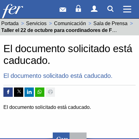
Correo web
Acceso Socios
Acceso Usuar
Mostrar
Ver 
Portada
Servicios
Comunicación
Sala de Prensa
Actual:
Taller el 22 de octubre para coordinadores de FP Dual centros educativos y empresas de La Rioja
El documento solicitado está
caducado.
El documento solicitado está caducado.
Compartir por Facebook
Compartir por Twitter
Compartir por Linkedin
Compartir por whatsapp
Imprimir
El documento solicitado está caducado.