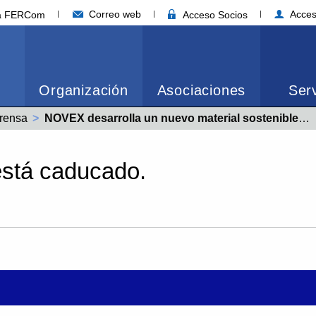
Correo web
Acces
ia FERCom
Acceso Socios
Organización
Asociaciones
Serv
rensa
Actual:
NOVEX desarrolla un nuevo material sostenible para la industria de la construcción a partir de espumas de poliuretano
está caducado.