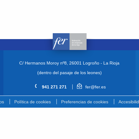
C/ Hermanos Moroy nº8,
26001 Logroño - La Rioja
(dentro del pasaje de los leones)
941 271 271
fer@fer.es
os
Política de cookies
Preferencias de cookies
Accesibili