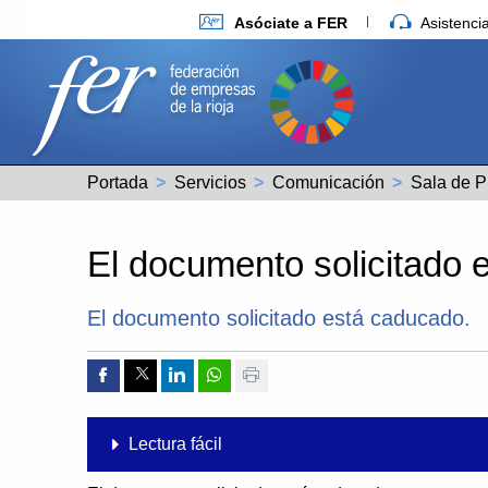
Asóciate a FER
Asistenc
Portada
Servicios
Comunicación
Sala de P
El documento solicitado 
El documento solicitado está caducado.
Compartir por Facebook
Compartir por Twitter
Compartir por Linkedin
Compartir por whatsapp
Imprimir
Lectura fácil