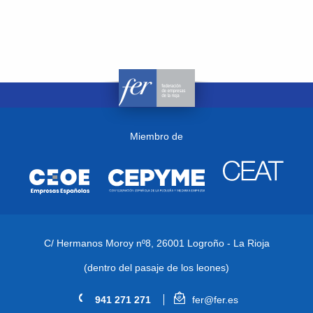
Miembro de
C/ Hermanos Moroy nº8,
26001 Logroño - La Rioja
(dentro del pasaje de los leones)
941 271 271
fer@fer.es