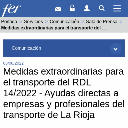
Correo web
Acceso Socios
Acceso Usuar
Mostrar
Ver 
Portada
Servicios
Comunicación
Sala de Prensa
Actual:
Medidas extraordinarias para el transporte del RDL 14/2022 - Ayudas directas a empresas y profesionales del transporte de La Rioja
Servicios
Comunicación
08/08/2022
Medidas extraordinarias para
el transporte del RDL
14/2022 - Ayudas directas a
empresas y profesionales del
transporte de La Rioja