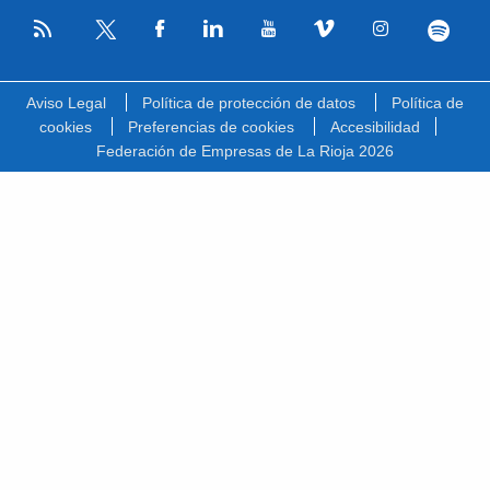
RSS
Facebook
Linkedin
Youtube
Vimeo
Instagram
Spotify
Twitter
Aviso Legal
Política de protección de datos
Política de
cookies
Preferencias de cookies
Accesibilidad
Federación de Empresas de La Rioja 2026