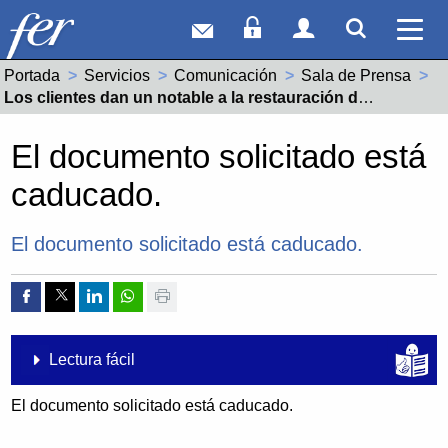
Correo web
Acceso Socios
Acceso Usuar
Mostrar
Ver 
Portada
Servicios
Comunicación
Sala de Prensa
Actual:
Los clientes dan un notable a la restauración de nuestro país y afirman que la hostelería forma parte de nuestro estilo de vida
El documento solicitado está
caducado.
El documento solicitado está caducado.
Compartir por Facebook
Compartir por Twitter
Compartir por Linkedin
Compartir por whatsapp
Imprimir
Lectura fácil
El documento solicitado está caducado.