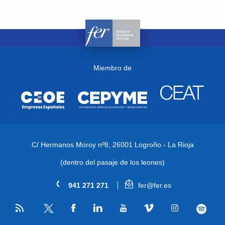
Miembro de
C/ Hermanos Moroy nº8,
26001 Logroño - La Rioja
(dentro del pasaje de los leones)
941 271 271
fer@fer.es
RSS
Facebook
Linkedin
Youtube
Vimeo
Instagram
Spotify