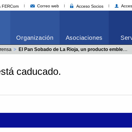
Correo web
Acces
ia FERCom
Acceso Socios
Organización
Asociaciones
Serv
rensa
Actual:
El Pan Sobado de La Rioja, un producto emblemático impulsado por ARFEPPAN
está caducado.