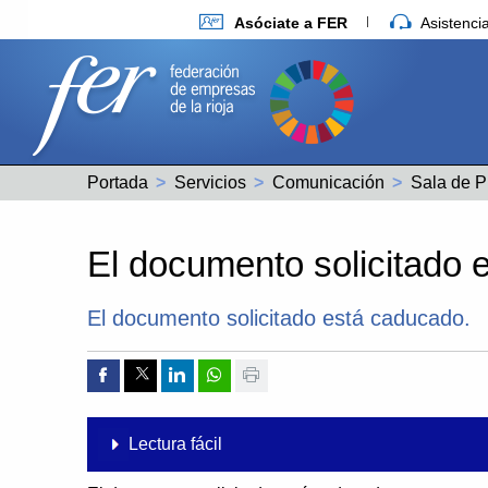
Asóciate a FER
Asistenc
Portada
Servicios
Comunicación
Sala de P
El documento solicitado 
El documento solicitado está caducado.
Compartir por Facebook
Compartir por Twitter
Compartir por Linkedin
Compartir por whatsapp
Imprimir
Lectura fácil