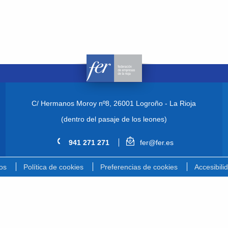
C/ Hermanos Moroy nº8,
26001 Logroño - La Rioja
(dentro del pasaje de los leones)
941 271 271
fer@fer.es
os
Política de cookies
Preferencias de cookies
Accesibili