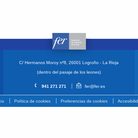
C/ Hermanos Moroy nº8,
26001 Logroño - La Rioja
(dentro del pasaje de los leones)
941 271 271
fer@fer.es
os
Política de cookies
Preferencias de cookies
Accesibili