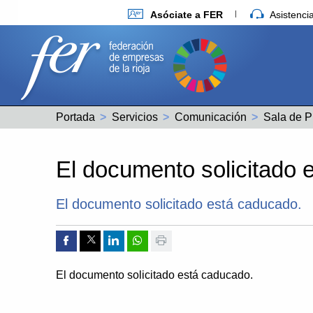
Asóciate a FER
Asistenc
Portada
Servicios
Comunicación
Sala de P
El documento solicitado 
El documento solicitado está caducado.
Compartir por Facebook
Compartir por Twitter
Compartir por Linkedin
Compartir por whatsapp
Imprimir
El documento solicitado está caducado.