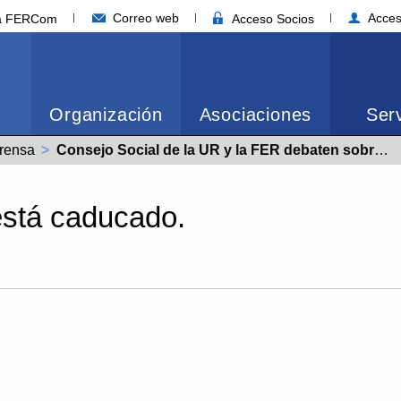
Correo web
Acces
ia FERCom
Acceso Socios
Organización
Asociaciones
Serv
rensa
Actual:
Consejo Social de la UR y la FER debaten sobre la gestión del talento en las empresas
está caducado.