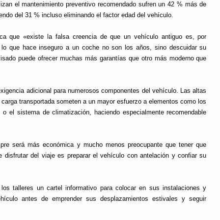
alizan el mantenimiento preventivo recomendado sufren un 42 % más de
endo del 31 % incluso eliminando el factor edad del vehículo.
ca que «existe la falsa creencia de que un vehículo antiguo es, por
a: lo que hace inseguro a un coche no son los años, sino descuidar su
evisado puede ofrecer muchas más garantías que otro más moderno que
xigencia adicional para numerosos componentes del vehículo. Las altas
la carga transportada someten a un mayor esfuerzo a elementos como los
nos o el sistema de climatización, haciendo especialmente recomendable
empre será más económica y mucho menos preocupante que tener que
disfrutar del viaje es preparar el vehículo con antelación y confiar su
s talleres un cartel informativo para colocar en sus instalaciones y
vehículo antes de emprender sus desplazamientos estivales y seguir