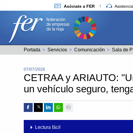
Asóciate a FER
Asistenc
Portada
Servicios
Comunicación
Sala de P
07/07/2026
CETRAA y ARIAUTO: "Un 
un vehículo seguro, teng
Compartir por Facebook
Compartir por Twitter
Compartir por Linkedin
Compartir por whatsapp
Imprimir
Lectura fácil