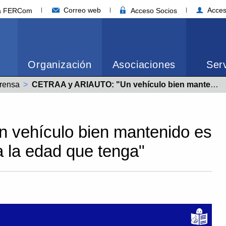
Correo web
Acces
ia FERCom
Acceso Socios
Organización
Asociaciones
Serv
rensa
Actual:
CETRAA y ARIAUTO: "Un vehículo bien mantenido es un vehículo seguro, tenga la edad que tenga"
vehículo bien mantenido es
a la edad que tenga"