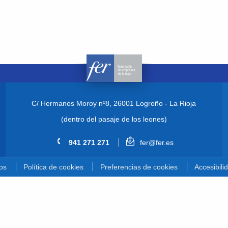
C/ Hermanos Moroy nº8,
26001 Logroño - La Rioja
(dentro del pasaje de los leones)
941 271 271
fer@fer.es
os
Política de cookies
Preferencias de cookies
Accesibili