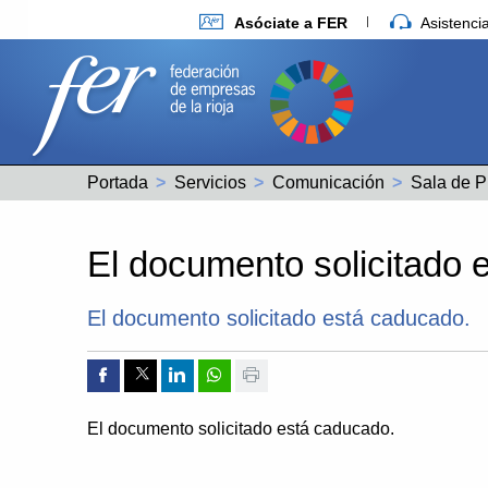
Asóciate a FER
Asistenc
Portada
Servicios
Comunicación
Sala de P
El documento solicitado 
El documento solicitado está caducado.
Compartir por Facebook
Compartir por Twitter
Compartir por Linkedin
Compartir por whatsapp
Imprimir
El documento solicitado está caducado.