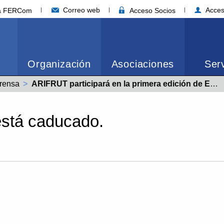
Correo web
Acces
ia FERCom
Acceso Socios
Organización
Asociaciones
Serv
rensa
Actual:
ARIFRUT participará en la primera edición de EXPO SAGRIS junto a FEPEX
está caducado.