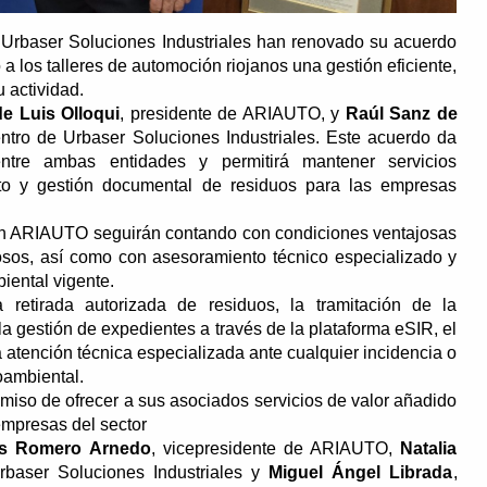
Urbaser Soluciones Industriales han renovado su acuerdo
 a los talleres de automoción riojanos una gestión eficiente,
 actividad.
e Luis Olloqui
, presidente de ARIAUTO, y
Raúl Sanz de
entro de Urbaser Soluciones Industriales. Este acuerdo da
ntre ambas entidades y permitirá mantener servicios
ento y gestión documental de residuos para las empresas
s en ARIAUTO seguirán contando con condiciones ventajosas
rosos, así como con asesoramiento técnico especializado y
iental vigente.
a retirada autorizada de residuos, la tramitación de la
a gestión de expedientes a través de la plataforma eSIR, el
 atención técnica especializada ante cualquier incidencia o
oambiental.
so de ofrecer a sus asociados servicios de valor añadido
empresas del sector
s Romero Arnedo
, vicepresidente de ARIAUTO,
Natalia
rbaser Soluciones Industriales y
Miguel Ángel Librada
,