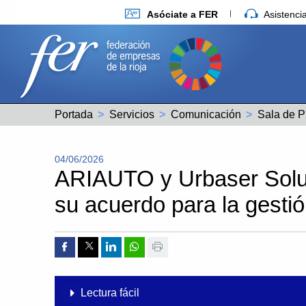
Asóciate a FER
Asistenc
Portada
Servicios
Comunicación
Sala de P
04/06/2026
ARIAUTO y Urbaser Soluc
su acuerdo para la gesti
Compartir por Facebook
Compartir por Twitter
Compartir por Linkedin
Compartir por whatsapp
Imprimir
Lectura fácil