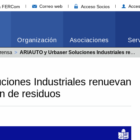
Correo web
Acces
ia FERCom
Acceso Socios
Organización
Asociaciones
Serv
rensa
Actual:
ARIAUTO y Urbaser Soluciones Industriales renuevan su acuerdo para la gestión de residuos
iones Industriales renuevan
ón de residuos