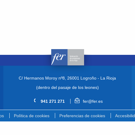
C/ Hermanos Moroy nº8,
26001 Logroño - La Rioja
(dentro del pasaje de los leones)
941 271 271
fer@fer.es
os
Política de cookies
Preferencias de cookies
Accesibili