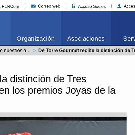
Correo web
Acces
ia FERCom
Acceso Socios
Organización
Asociaciones
Serv
Noticias de nuestros asociados
Actual:
De Torre Gourmet recibe la distinción de Tres Estrellas a la Excelencia en los premios Joyas de la Char
a distinción de Tres
 en los premios Joyas de la