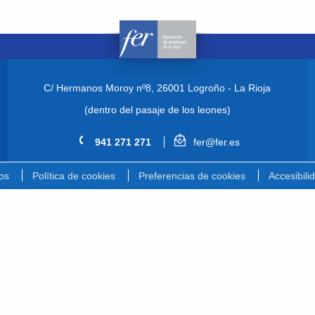
C/ Hermanos Moroy nº8,
26001 Logroño - La Rioja
(dentro del pasaje de los leones)
941 271 271
fer@fer.es
os
Política de cookies
Preferencias de cookies
Accesibili