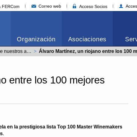
Correo web
Acces
ia FERCom
Acceso Socios
Organización
Asociaciones
Serv
Noticias de nuestros asociados
Actual:
Álvaro Martínez, un riojano entre los 100 mejores enólogos d
no entre los 100 mejores
la en la prestigiosa lista Top 100 Master Winemakers
ss
.