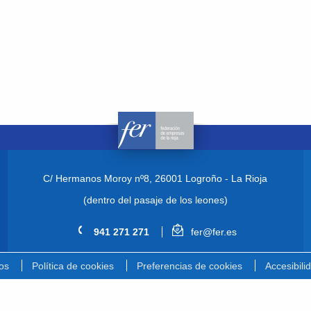
C/ Hermanos Moroy nº8,
26001 Logroño - La Rioja
(dentro del pasaje de los leones)
941 271 271
fer@fer.es
os
Política de cookies
Preferencias de cookies
Accesibili