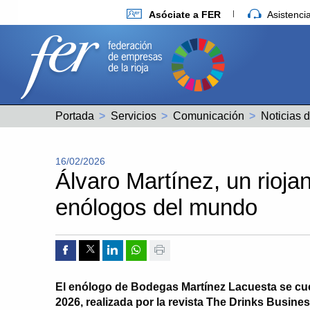
Asóciate a FER
Asistenc
Portada
Servicios
Comunicación
16/02/2026
Álvaro Martínez, un rioja
enólogos del mundo
Compartir por Facebook
Compartir por Twitter
Compartir por Linkedin
Compartir por whatsapp
Imprimir
El enólogo de Bodegas Martínez Lacuesta se cue
2026, realizada por la revista The Drinks Busine