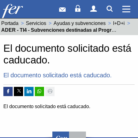
Correo web
Acceso Socios
Acceso Usuar
Mostrar
Ver 
Portada
Servicios
Ayudas y subvenciones
I+D+i
Actual:
ADER - TI4 - Subvenciones destinadas al Programa de Estructuras y Sistemas TIC para la digitalización y hacia la industria 4.0 - Programa Digitalización en el ámbito empresarial (TIC empresas) 2025
El documento solicitado está
caducado.
El documento solicitado está caducado.
Compartir por Facebook
Compartir por Twitter
Compartir por Linkedin
Compartir por whatsapp
Imprimir
El documento solicitado está caducado.