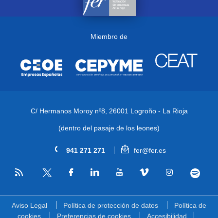
Miembro de
C/ Hermanos Moroy nº8,
26001 Logroño - La Rioja
(dentro del pasaje de los leones)
941 271 271
fer@fer.es
RSS
Facebook
Linkedin
Youtube
Vimeo
Instagram
Spotify
Twitter
Aviso Legal
Política de protección de datos
Política de
cookies
Preferencias de cookies
Accesibilidad