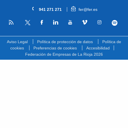
941 271 271
fer@fer.es
RSS
Facebook
Linkedin
Youtube
Vimeo
Instagram
Spotify
Twitter
Aviso Legal
Política de protección de datos
Política de
cookies
Preferencias de cookies
Accesibilidad
Federación de Empresas de La Rioja 2026