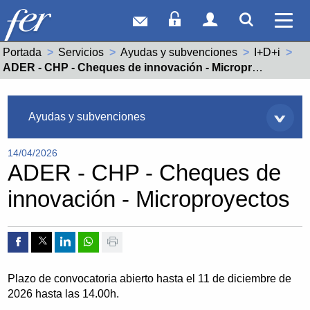
Correo web
Acceso Socios
Acceso Usuar
Mostrar
Ver 
Portada
Servicios
Ayudas y subvenciones
I+D+i
Actual:
ADER - CHP - Cheques de innovación - Microproyectos
Servicios
Ayudas y subvenciones
14/04/2026
ADER - CHP - Cheques de
innovación - Microproyectos
Compartir por Facebook
Compartir por Twitter
Compartir por Linkedin
Compartir por whatsapp
Imprimir
Plazo de convocatoria abierto hasta el 11 de diciembre de
2026 hasta las 14.00h.