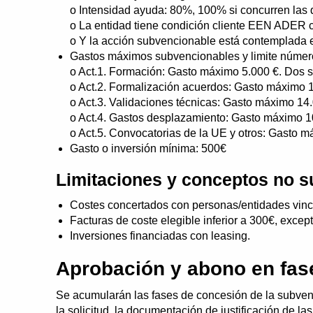
o Intensidad ayuda: 80%, 100% si concurren las 
o La entidad tiene condición cliente EEN ADER 
o Y la acción subvencionable está contemplada e
Gastos máximos subvencionables y limite número
o Act.1. Formación: Gasto máximo 5.000 €. Dos so
o Act.2. Formalización acuerdos: Gasto máximo 1
o Act.3. Validaciones técnicas: Gasto máximo 14.
o Act.4. Gastos desplazamiento: Gasto máximo 10
o Act.5. Convocatorias de la UE y otros: Gasto m
Gasto o inversión mínima: 500€
Limitaciones y conceptos no 
Costes concertados con personas/entidades vincu
Facturas de coste elegible inferior a 300€, exce
Inversiones financiadas con leasing.
Aprobación y abono en fas
Se acumularán las fases de concesión de la subvenc
la solicitud, la documentación de justificación de l