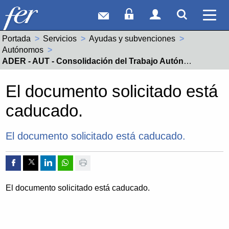
Correo web
Acceso Socios
Acceso Usuar
Mostrar
Ver 
Portada
Servicios
Ayudas y subvenciones
Autónomos
Actual:
ADER - AUT - Consolidación del Trabajo Autónomo Riojano
El documento solicitado está
caducado.
El documento solicitado está caducado.
Compartir por Facebook
Compartir por Twitter
Compartir por Linkedin
Compartir por whatsapp
Imprimir
El documento solicitado está caducado.