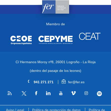
Miembro de
C/ Hermanos Moroy nº8,
26001 Logroño - La Rioja
(dentro del pasaje de los leones)
941 271 271
fer@fer.es
RSS
Facebook
Linkedin
Youtube
Vimeo
Instagram
Spotify
Twitter
Aviso Legal
Política de protección de datos
Política de