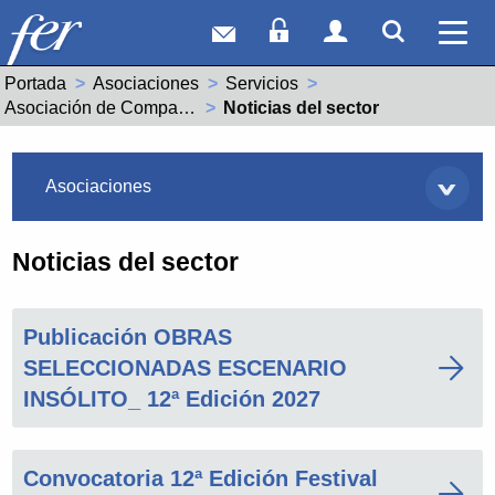
Correo web
Acceso Socios
Acceso Usuar
Mostrar
Ver 
Portada
Asociaciones
Servicios
Asociación de Compañías Profesionales de las Artes Escénicas en La Rioja_AESCENA RIOJA
Actual:
Noticias del sector
Asociaciones
Asociaciones
Noticias del sector
Publicación OBRAS
SELECCIONADAS ESCENARIO
INSÓLITO_ 12ª Edición 2027
Convocatoria 12ª Edición Festival