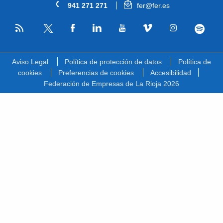
941 271 271
fer@fer.es
RSS
Facebook
Linkedin
Youtube
Vimeo
Instagram
Spotify
Twitter
Aviso Legal
Política de protección de datos
Política de
cookies
Preferencias de cookies
Accesibilidad
Federación de Empresas de La Rioja 2026