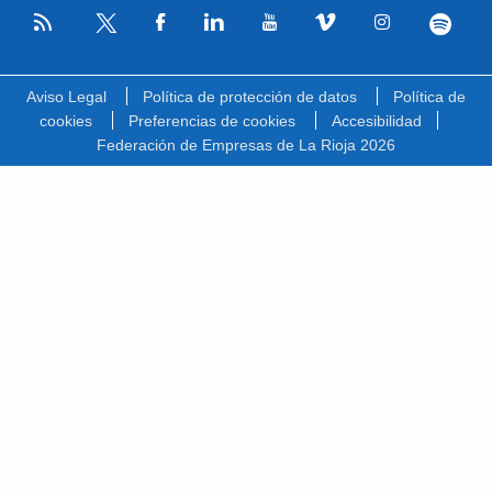
RSS
Facebook
Linkedin
Youtube
Vimeo
Instagram
Spotify
Twitter
Aviso Legal
Política de protección de datos
Política de
cookies
Preferencias de cookies
Accesibilidad
Federación de Empresas de La Rioja 2026