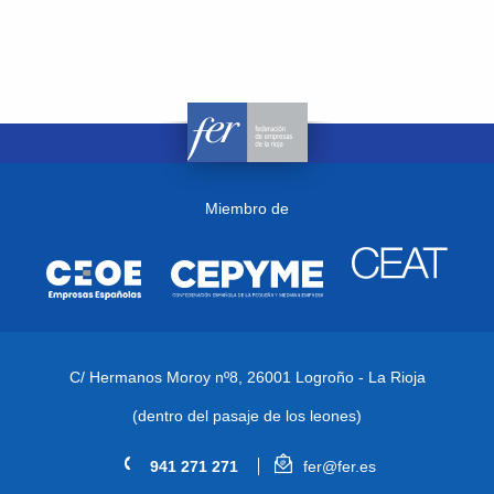
Miembro de
C/ Hermanos Moroy nº8,
26001 Logroño - La Rioja
(dentro del pasaje de los leones)
941 271 271
fer@fer.es