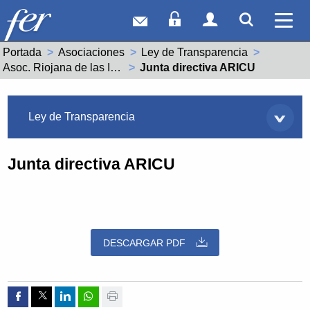
Correo web
Acceso Socios
Acceso Usuar
Mostrar
Ver 
Portada
Asociaciones
Ley de Transparencia
Asoc. Riojana de las Industrias Culturales - ARICU
Actual:
Junta directiva ARICU
Asociaciones
Ley de Transparencia
Junta directiva ARICU
DESCARGAR PDF
Compartir por Facebook
Compartir por Twitter
Compartir por Linkedin
Compartir por whatsapp
Imprimir