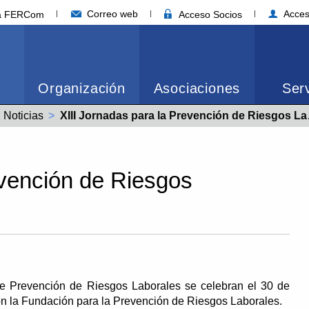
Correo web
Acces
ia FERCom
Acceso Socios
Organización
Asociaciones
Serv
Noticias
Actual:
XIII Jornadas para la Prevención de Riesgos Laborales
evención de Riesgos
de Prevención de Riesgos Laborales se celebran el 30 de
on la Fundación para la Prevención de Riesgos Laborales.