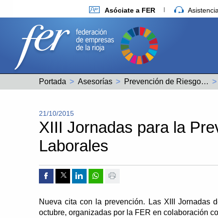
Asóciate a FER
Asistenc
Portada
Asesorías
Prevención de Riesgos Laborales
21/10/2015
XIII Jornadas para la Pr
Laborales
Compartir por Facebook
Compartir por Twitter
Compartir por Linkedin
Compartir por whatsapp
Imprimir
Nueva cita con la prevención. Las XIII Jornadas 
octubre, organizadas por la FER en colaboración c