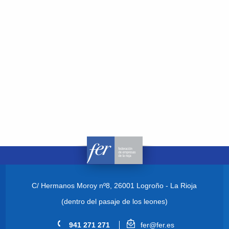
C/ Hermanos Moroy nº8,
26001 Logroño - La Rioja
(dentro del pasaje de los leones)
941 271 271
fer@fer.es