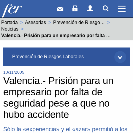
Correo web
Acceso Socios
Acceso Usuar
Mostrar
Ver 
Portada
Asesorías
Prevención de Riesgos Laborales
Noticias
Actual:
Valencia.- Prisión para un empresario por falta de seguridad pese a que no hubo accidente
Asesorías
Prevención de Riesgos Laborales
10/11/2005
Valencia.- Prisión para un
empresario por falta de
seguridad pese a que no
hubo accidente
Sólo la «experiencia» y el «azar» permitió a los