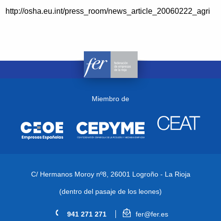
http://osha.eu.int/press_room/news_article_20060222_agri
Miembro de
C/ Hermanos Moroy nº8,
26001 Logroño - La Rioja
(dentro del pasaje de los leones)
941 271 271
fer@fer.es