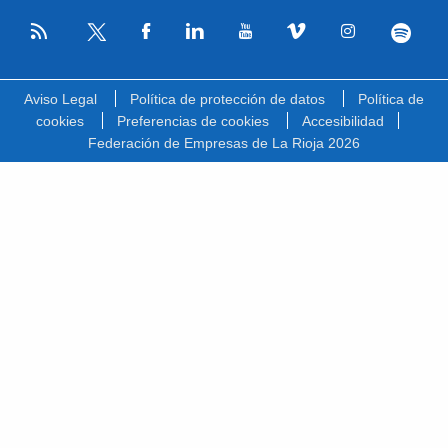
RSS
Facebook
Linkedin
Youtube
Vimeo
Instagram
Spotify
Twitter
Aviso Legal
Política de protección de datos
Política de
cookies
Preferencias de cookies
Accesibilidad
Federación de Empresas de La Rioja 2026