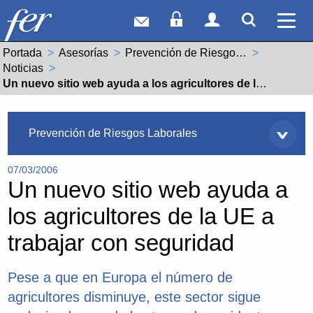
Correo web
Acceso Socios
Acceso Usuar
Mostrar
Ver 
Portada
Asesorías
Prevención de Riesgos Laborales
Noticias
Actual:
Un nuevo sitio web ayuda a los agricultores de la UE a trabajar con seguridad
Asesorías
Prevención de Riesgos Laborales
07/03/2006
Un nuevo sitio web ayuda a
los agricultores de la UE a
trabajar con seguridad
Pese a que en Europa el número de
agricultores disminuye, este sector sigue