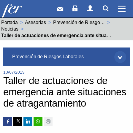
Correo web
Acceso Socios
Acceso Usuar
Mostrar
Ver 
Portada
Asesorías
Prevención de Riesgos Laborales
Noticias
Actual:
Taller de actuaciones de emergencia ante situaciones de atragantamiento
Asesorías
Prevención de Riesgos Laborales
10/07/2019
Taller de actuaciones de
emergencia ante situaciones
de atragantamiento
Compartir por Facebook
Compartir por Twitter
Compartir por Linkedin
Compartir por whatsapp
Imprimir