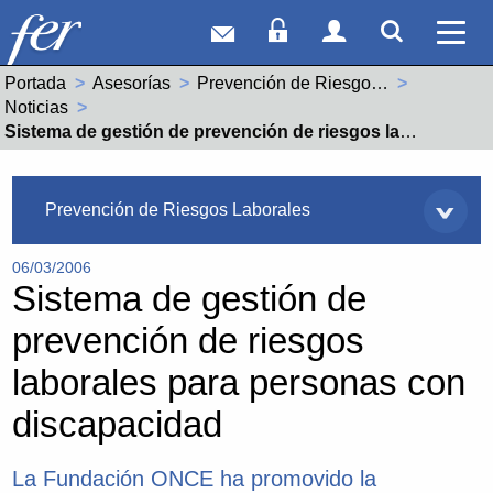
Correo web
Acceso Socios
Acceso Usuar
Mostrar
Ver 
Portada
Asesorías
Prevención de Riesgos Laborales
Noticias
Actual:
Sistema de gestión de prevención de riesgos laborales para personas con discapacidad
Asesorías
Prevención de Riesgos Laborales
06/03/2006
Sistema de gestión de
prevención de riesgos
laborales para personas con
discapacidad
La Fundación ONCE ha promovido la