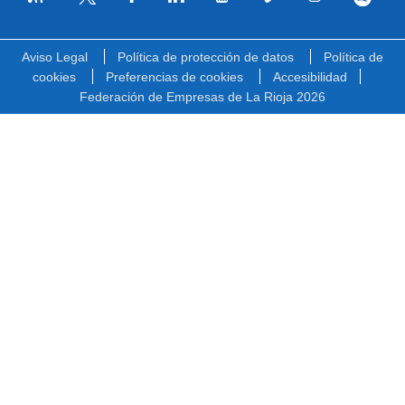
Facebook
Linkedin
Youtube
Vimeo
Instagram
Spotify
Twitter
Aviso Legal
Política de protección de datos
Política de
cookies
Preferencias de cookies
Accesibilidad
Federación de Empresas de La Rioja 2026