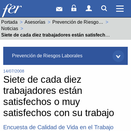
Correo web
Acceso Socios
Acceso Usuar
Mostrar
Ver 
Portada
Asesorías
Prevención de Riesgos Laborales
Noticias
Actual:
Siete de cada diez trabajadores están satisfechos o muy satisfechos con su trabajo
Asesorías
Prevención de Riesgos Laborales
14/07/2008
Siete de cada diez
trabajadores están
satisfechos o muy
satisfechos con su trabajo
Encuesta de Calidad de Vida en el Trabajo