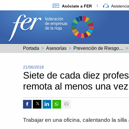
Asóciate a FER
Asistenc
Portada
Asesorías
Prevención de Riesgos Laborales
21/06/2018
Siete de cada diez profes
remota al menos una ve
Compartir por Facebook
Compartir por Twitter
Compartir por Linkedin
Compartir por whatsapp
Imprimir
Trabajar en una oficina, calentando la sill