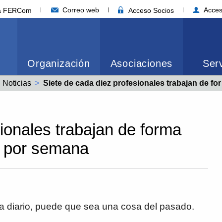
Correo web
Acces
ia FERCom
Acceso Socios
Organización
Asociaciones
Serv
Noticias
Actual:
Siete de cada diez profesionales trabajan de forma remota al menos una vez por semana
ionales trabajan de forma
z por semana
a a diario, puede que sea una cosa del pasado.