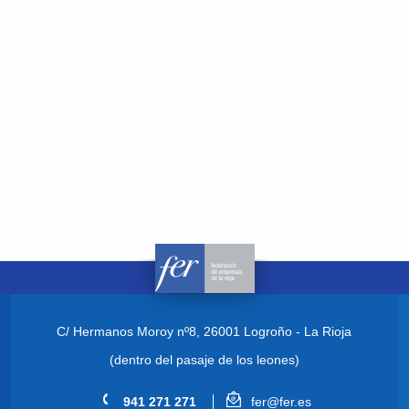
C/ Hermanos Moroy nº8,
26001 Logroño - La Rioja
(dentro del pasaje de los leones)
941 271 271
fer@fer.es