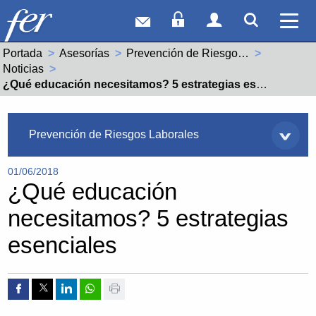
Correo web
Acceso Socios
Acceso Usuar
Mostrar
Ver 
Portada
Asesorías
Prevención de Riesgos Laborales
Noticias
Actual:
¿Qué educación necesitamos? 5 estrategias esenciales
Asesorías
Prevención de Riesgos Laborales
01/06/2018
¿Qué educación
necesitamos? 5 estrategias
esenciales
Compartir por Facebook
Compartir por Twitter
Compartir por Linkedin
Compartir por whatsapp
Imprimir