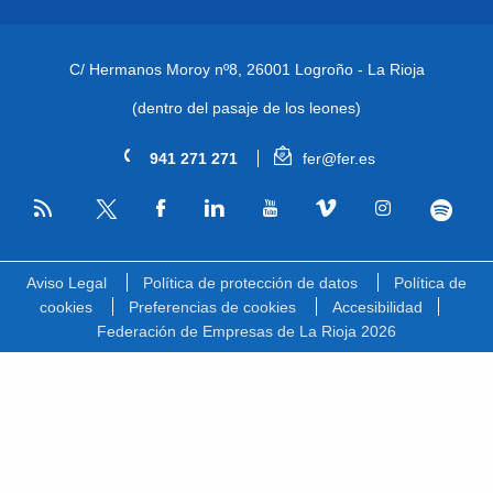
C/ Hermanos Moroy nº8,
26001 Logroño - La Rioja
(dentro del pasaje de los leones)
941 271 271
fer@fer.es
RSS
Facebook
Linkedin
Youtube
Vimeo
Instagram
Spotify
Twitter
Aviso Legal
Política de protección de datos
Política de
cookies
Preferencias de cookies
Accesibilidad
Federación de Empresas de La Rioja 2026