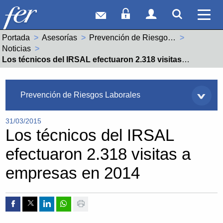
Correo web
Acceso Socios
Acceso Usuar
Mostrar
Ver 
Portada
Asesorías
Prevención de Riesgos Laborales
Noticias
Actual:
Los técnicos del IRSAL efectuaron 2.318 visitas a empresas en 2014
Asesorías
Prevención de Riesgos Laborales
31/03/2015
Los técnicos del IRSAL
efectuaron 2.318 visitas a
empresas en 2014
Compartir por Facebook
Compartir por Twitter
Compartir por Linkedin
Compartir por whatsapp
Imprimir