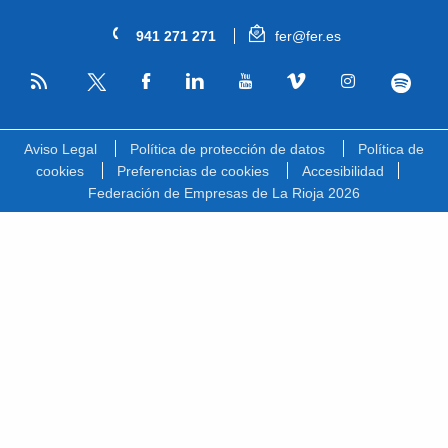
941 271 271
fer@fer.es
RSS
Facebook
Linkedin
Youtube
Vimeo
Instagram
Spotify
Twitter
Aviso Legal
Política de protección de datos
Política de
cookies
Preferencias de cookies
Accesibilidad
Federación de Empresas de La Rioja 2026