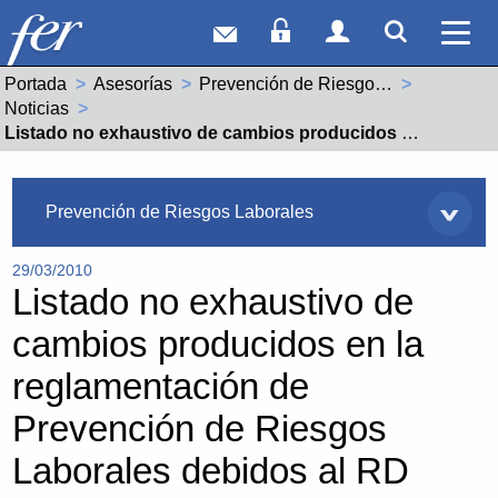
Correo web
Acceso Socios
Acceso Usuar
Mostrar
Ver 
Portada
Asesorías
Prevención de Riesgos Laborales
Noticias
Actual:
Listado no exhaustivo de cambios producidos en la reglamentación de Prevención de Riesgos Laborales debidos al RD 337/2010
Asesorías
Prevención de Riesgos Laborales
29/03/2010
Listado no exhaustivo de
cambios producidos en la
reglamentación de
Prevención de Riesgos
Laborales debidos al RD