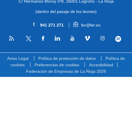
C/ Hermanos Moroy nº8,
26001 Logroño - La Rioja
(dentro del pasaje de los leones)
941 271 271
fer@fer.es
RSS
Facebook
Linkedin
Youtube
Vimeo
Instagram
Spotify
Twitter
Aviso Legal
Política de protección de datos
Política de
cookies
Preferencias de cookies
Accesibilidad
Federación de Empresas de La Rioja 2026