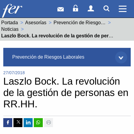
Correo web
Acceso Socios
Acceso Usuar
Mostrar
Ver 
Portada
Asesorías
Prevención de Riesgos Laborales
Noticias
Actual:
Laszlo Bock. La revolución de la gestión de personas en RR.HH.
Asesorías
Prevención de Riesgos Laborales
27/07/2018
Laszlo Bock. La revolución
de la gestión de personas en
RR.HH.
Compartir por Facebook
Compartir por Twitter
Compartir por Linkedin
Compartir por whatsapp
Imprimir