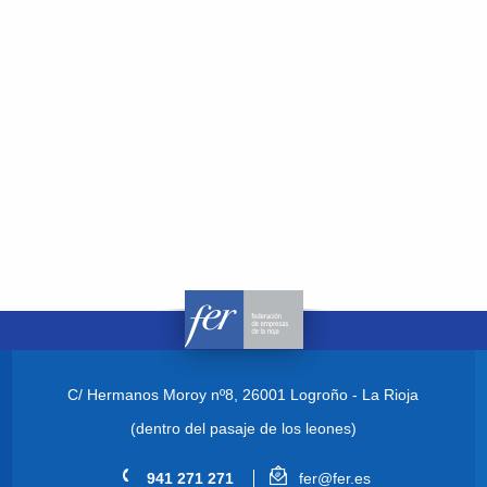
C/ Hermanos Moroy nº8,
26001 Logroño - La Rioja
(dentro del pasaje de los leones)
941 271 271
fer@fer.es