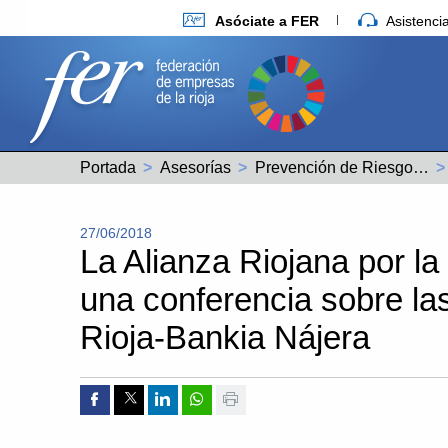
Asóciate a FER
Asistenc
Portada
Asesorías
Prevención de Riesgos Laborales
27/06/2018
La Alianza Riojana por la
una conferencia sobre la
Rioja-Bankia Nájera
Compartir por Facebook
Compartir por Twitter
Compartir por Linkedin
Compartir por whatsapp
Imprimir