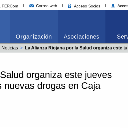
Correo web
Acces
ia FERCom
Acceso Socios
Organización
Asociaciones
Serv
Noticias
Actual:
La Alianza Riojana por la Salud organiza este jueves una conferencia sobre las nuevas drogas en Caja Rioja-Bankia Nájera
 Salud organiza este jueves
s nuevas drogas en Caja