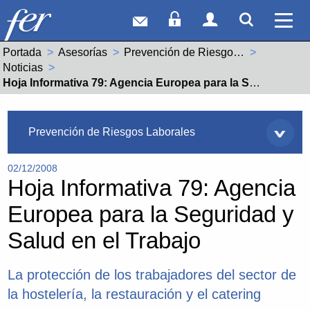
Correo web
Acceso Socios
Acceso Usuar
Mostrar
Ver 
Portada
Asesorías
Prevención de Riesgos Laborales
Noticias
Actual:
Hoja Informativa 79: Agencia Europea para la Seguridad y Salud en el Trabajo
Asesorías
Prevención de Riesgos Laborales
02/12/2008
Hoja Informativa 79: Agencia
Europea para la Seguridad y
Salud en el Trabajo
La protección de los trabajadores del sector de
la hostelería, la restauración y el catering