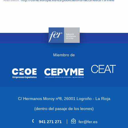
Miembro de
C/ Hermanos Moroy nº8,
26001 Logroño - La Rioja
(dentro del pasaje de los leones)
941 271 271
fer@fer.es