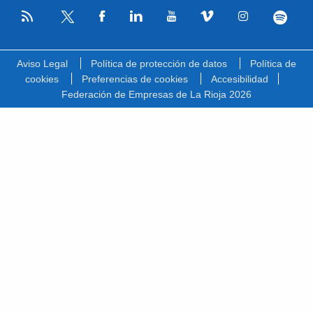
RSS
Facebook
Linkedin
Youtube
Vimeo
Instagram
Spotify
Twitter
Aviso Legal
Política de protección de datos
Política de
cookies
Preferencias de cookies
Accesibilidad
Federación de Empresas de La Rioja 2026