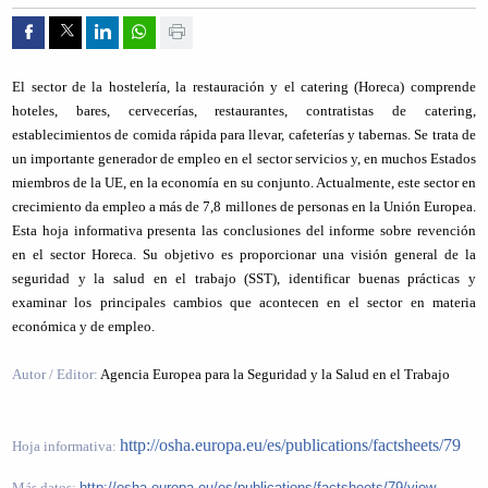
Compartir por Facebook
Compartir por Twitter
Compartir por Linkedin
Compartir por whatsapp
Imprimir
El sector de la hostelería, la restauración y el catering (Horeca) comprende
hoteles, bares, cervecerías, restaurantes, contratistas de catering,
establecimientos de comida rápida para llevar, cafeterías y tabernas. Se trata de
un importante generador de empleo en el sector servicios y, en muchos Estados
miembros de la UE, en la economía en su conjunto. Actualmente, este sector en
crecimiento da empleo a más de 7,8 millones de personas en la Unión Europea.
Esta hoja informativa presenta las conclusiones del informe sobre revención
en el sector Horeca. Su objetivo es proporcionar una visión general de la
seguridad y la salud en el trabajo (SST), identificar buenas prácticas y
examinar los principales cambios que acontecen en el sector en materia
económica y de empleo.
Autor / Editor:
Agencia Europea para la Seguridad y la Salud en el Trabajo
http://osha.europa.eu/es/publications/factsheets/79
Hoja informativa:
Más datos:
http://osha.europa.eu/es/publications/factsheets/79/view