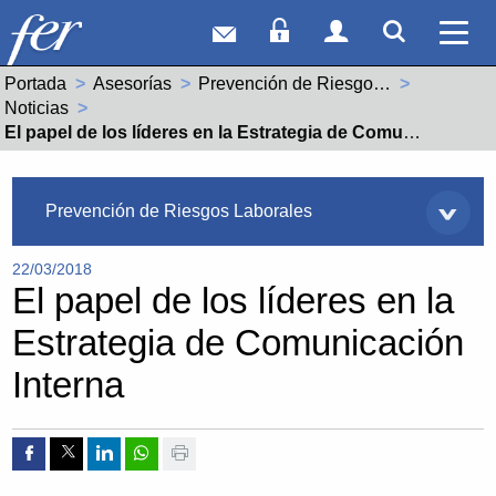
Correo web
Acceso Socios
Acceso Usuar
Mostrar
Ver 
Portada
Asesorías
Prevención de Riesgos Laborales
Noticias
Actual:
El papel de los líderes en la Estrategia de Comunicación Interna
Asesorías
Prevención de Riesgos Laborales
22/03/2018
El papel de los líderes en la
Estrategia de Comunicación
Interna
Compartir por Facebook
Compartir por Twitter
Compartir por Linkedin
Compartir por whatsapp
Imprimir