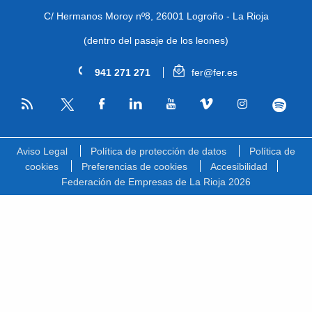
C/ Hermanos Moroy nº8,
26001 Logroño - La Rioja
(dentro del pasaje de los leones)
941 271 271
fer@fer.es
RSS
Facebook
Linkedin
Youtube
Vimeo
Instagram
Spotify
Twitter
Aviso Legal
Política de protección de datos
Política de
cookies
Preferencias de cookies
Accesibilidad
Federación de Empresas de La Rioja 2026