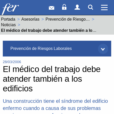
Correo web
Acceso Socios
Acceso Usuar
Mostrar
Ver 
Portada
Asesorías
Prevención de Riesgos Laborales
Noticias
Actual:
El médico del trabajo debe atender también a los edificios
Asesorías
Prevención de Riesgos Laborales
28/03/2006
El médico del trabajo debe
atender también a los
edificios
Una construcción tiene el síndrome del edificio
enfermo cuando a causa de sus problemas