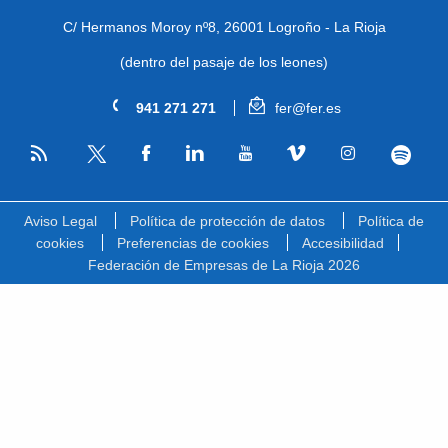
C/ Hermanos Moroy nº8,
26001 Logroño - La Rioja
(dentro del pasaje de los leones)
941 271 271
fer@fer.es
RSS
Facebook
Linkedin
Youtube
Vimeo
Instagram
Spotify
Twitter
Aviso Legal
Política de protección de datos
Política de
cookies
Preferencias de cookies
Accesibilidad
Federación de Empresas de La Rioja 2026