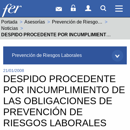
Correo web
Acceso Socios
Acceso Usuar
Mostrar
Ver 
Portada
Asesorías
Prevención de Riesgos Laborales
Noticias
Actual:
DESPIDO PROCEDENTE POR INCUMPLIMIENTO DE LAS OBLIGACIONES DE PREVENCIÓN DE RIESGOS LABORALES
Asesorías
Prevención de Riesgos Laborales
21/01/2008
DESPIDO PROCEDENTE
POR INCUMPLIMIENTO DE
LAS OBLIGACIONES DE
PREVENCIÓN DE
RIESGOS LABORALES