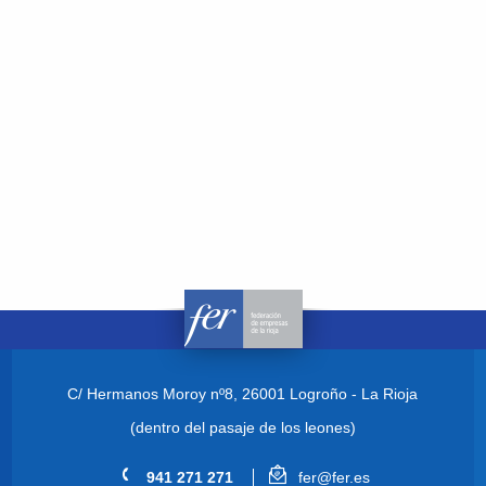
C/ Hermanos Moroy nº8,
26001 Logroño - La Rioja
(dentro del pasaje de los leones)
941 271 271
fer@fer.es