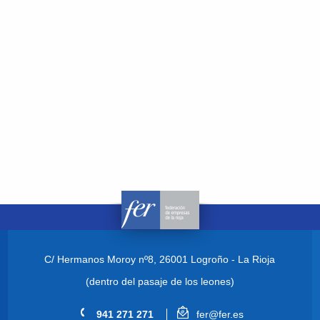
C/ Hermanos Moroy nº8,
26001 Logroño - La Rioja
(dentro del pasaje de los leones)
941 271 271
fer@fer.es