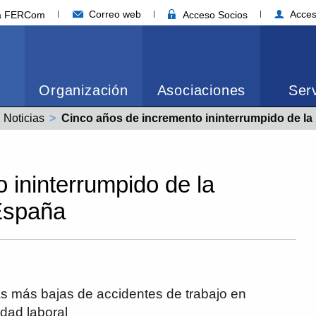
Correo web
Acces
ia FERCom
Acceso Socios
Organización
Asociaciones
Serv
Noticias
Actual:
Cinco años de incremento ininterrumpido de la siniestralidad laboral en España
 ininterrumpido de la
 España
s más bajas de accidentes de trabajo en
idad laboral