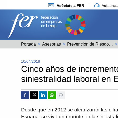
Asóciate a FER
Asistenc
Portada
Asesorías
Prevención de Riesgos Laborales
10/04/2018
Cinco años de incremento
siniestralidad laboral en
Compartir por Facebook
Compartir por Twitter
Compartir por Linkedin
Compartir por whatsapp
Imprimir
Desde que en 2012 se alcanzaran las cifra
España, se vive un repunte en la siniestral